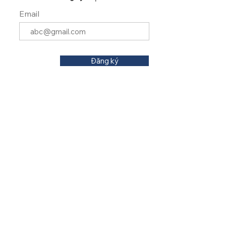
Email
Đăng ký
06 Trần Quang Khải, P. Tân Lập
TP. Nha Trang, Khánh Hòa, Việt Nam |
84-
258-3881-555
Liên hệ
© 2025 by Aaron Hotel Nha Trang